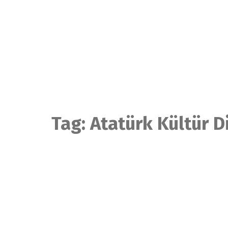
Skip
to
content
Tag:
Atatürk Kültür D