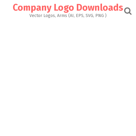
Skip
Company Logo Downloads
to
content
Vector Logos, Arms (AI, EPS, SVG, PNG )