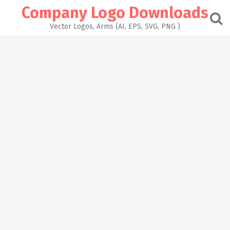
Skip
Company Logo Downloads
to
content
Vector Logos, Arms (AI, EPS, SVG, PNG )