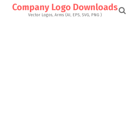
Skip
Company Logo Downloads
to
content
Vector Logos, Arms (AI, EPS, SVG, PNG )