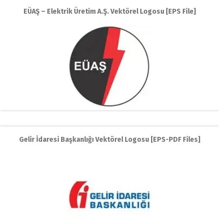
EÜAŞ – Elektrik Üretim A.Ş. Vektörel Logosu [EPS File]
Gelir İdaresi Başkanlığı Vektörel Logosu [EPS-PDF Files]