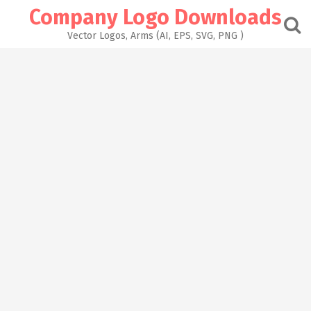
Skip
Company Logo Downloads
to
content
Vector Logos, Arms (AI, EPS, SVG, PNG )