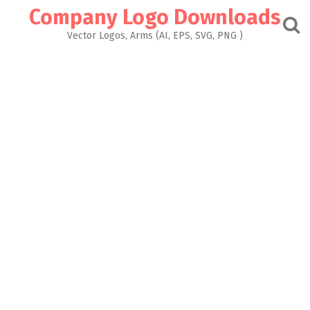
Skip
Company Logo Downloads
to
content
Vector Logos, Arms (AI, EPS, SVG, PNG )