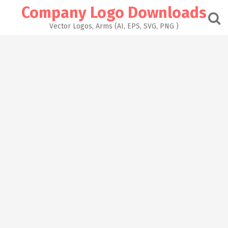
Skip
Company Logo Downloads
to
content
Vector Logos, Arms (AI, EPS, SVG, PNG )