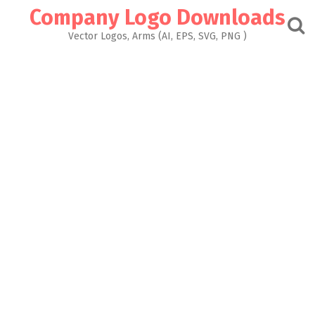
Skip
Company Logo Downloads
to
content
Vector Logos, Arms (AI, EPS, SVG, PNG )