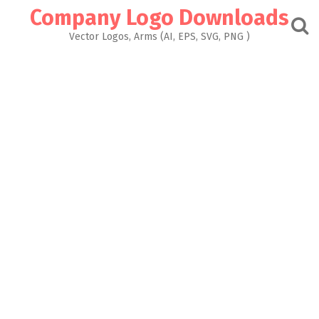
Skip
Company Logo Downloads
to
content
Vector Logos, Arms (AI, EPS, SVG, PNG )