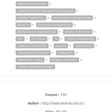
>
AKDENIZ ÜNIVERSITESI
>
AKDENIZ ÜNIVERSITESI (ANTALYA) AMBLEMI
>
>
AKDENIZ UNIVERSITY
AKDENIZDEKI ÜNIVERSITELER
>
>
ANTALYA
ANTALYA ÜNIVERSITELERI
>
>
ANTALYADAKI ÜNIVERSITELER
İSRAFIL KURTCEPHE
>
>
>
>
PDF
PDF LOGO
TR
TURKEY UNIVERSITIES
>
>
>
TURKISH UNIVERSITIES
TURKIYE
UNIVERSITIES
>
>
UNIVERSITIES IN TURKEY
UNIVERSITY
>
>
UNIVERSITY LOGOS
WORLD UNIVERSITY
YÜKSEK ÖĞRETIM KURUMU
Format :
.PDF
Author :
http://www.akdeniz.edu.tr/
Size :
297 KB