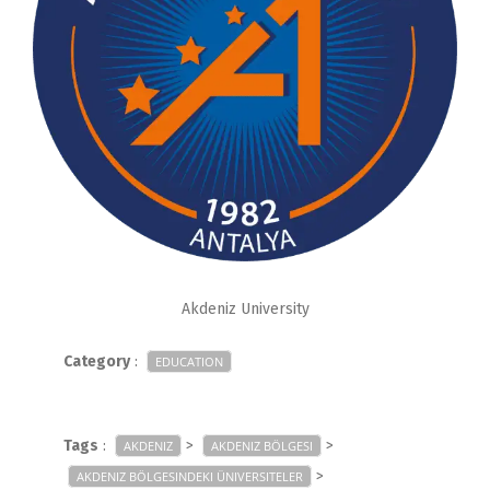
Akdeniz University
Category
:
EDUCATION
Tags
:
>
>
AKDENIZ
AKDENIZ BÖLGESI
>
AKDENIZ BÖLGESINDEKI ÜNIVERSITELER