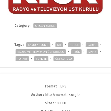
Category
:
ORGANIZATION
Tags
:
>
>
>
>
KAMU KURUMU
KIT
KURUL
RADYO
>
>
>
RADYO VE TELEVIZYON ÜST KURULU
RTÜK
SINAV
>
>
TURKEY
TURKIYE
ÜST KURULU
Format :
.EPS
Author :
http://www.rtuk.org.tr
Size :
108 KB