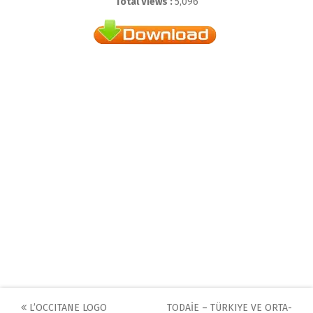
Total Views :
5,096
Post
L’OCCITANE LOGO
TODAİE – TÜRKIYE VE ORTA-