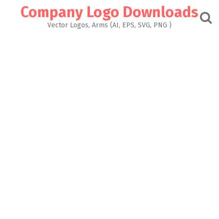
Skip
Company Logo Downloads
to
content
Vector Logos, Arms (AI, EPS, SVG, PNG )