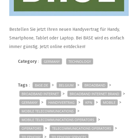
Bestellen Sie jetzt Ihren neuen Handyvertrag für Handy,
Smartphone, Tablet oder Laptop. Bei BASE wird es einfach
immer günstig. Jetzt online entdecken!
Category
:
GERMANY
TECHNOLOGY
Tags
:
>
>
>
BASE.DE
BELGIUM
BROADBAND
>
>
BROADBAND INTERNET
BROADBAND INTERNET BRAND
>
>
>
>
GERMANY
HANDYVERTRAG
KPN
MOBILE
>
MOBILE TELECOMMUNICATIONS
>
MOBILE TELECOMMUNICATIONS OPERATORS
>
>
OPERATORS
TELECOMMUNICATIONS OPERATORS
>
TELEPHONY
TELEPHONY SERVICES