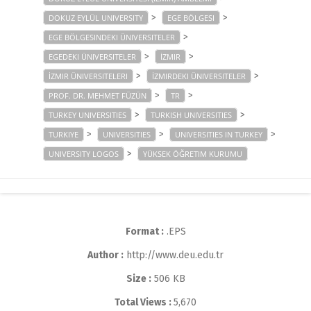
>
>
DOKUZ EYLÜL UNIVERSITY
EGE BÖLGESI
>
EGE BÖLGESINDEKI ÜNIVERSITELER
>
>
EGEDEKI ÜNIVERSITELER
İZMIR
>
>
İZMIR ÜNIVERSITELERI
İZMIRDEKI ÜNIVERSITELER
>
>
PROF. DR. MEHMET FÜZÜN
TR
>
>
TURKEY UNIVERSITIES
TURKISH UNIVERSITIES
>
>
>
TURKIYE
UNIVERSITIES
UNIVERSITIES IN TURKEY
>
UNIVERSITY LOGOS
YÜKSEK ÖĞRETIM KURUMU
Format :
.EPS
Author :
http://www.deu.edu.tr
Size :
506 KB
Total Views :
5,670