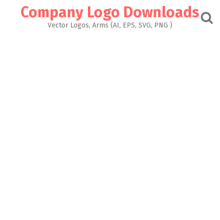
Skip
Company Logo Downloads
to
content
Vector Logos, Arms (AI, EPS, SVG, PNG )