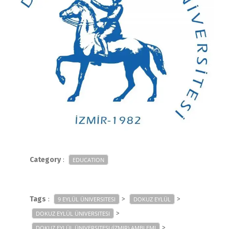
Category
:
EDUCATION
Tags
:
>
>
9 EYLÜL ÜNIVERSITESI
DOKUZ EYLÜL
>
DOKUZ EYLÜL ÜNIVERSITESI
>
DOKUZ EYLÜL ÜNIVERSITESI (İZMIR) AMBLEMI