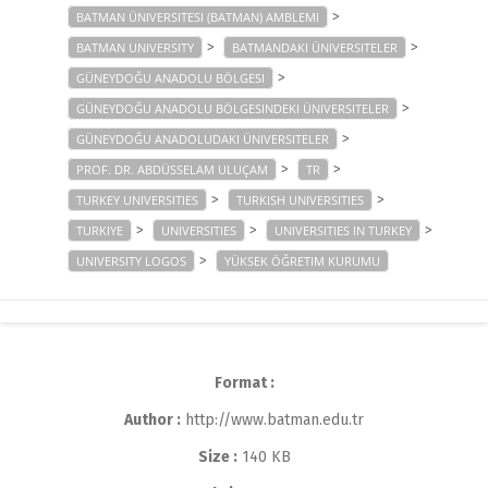
>
BATMAN ÜNIVERSITESI (BATMAN) AMBLEMI
>
>
BATMAN UNIVERSITY
BATMANDAKI ÜNIVERSITELER
>
GÜNEYDOĞU ANADOLU BÖLGESI
>
GÜNEYDOĞU ANADOLU BÖLGESINDEKI ÜNIVERSITELER
>
GÜNEYDOĞU ANADOLUDAKI ÜNIVERSITELER
>
>
PROF. DR. ABDÜSSELAM ULUÇAM
TR
>
>
TURKEY UNIVERSITIES
TURKISH UNIVERSITIES
>
>
>
TURKIYE
UNIVERSITIES
UNIVERSITIES IN TURKEY
>
UNIVERSITY LOGOS
YÜKSEK ÖĞRETIM KURUMU
Format :
Author :
http://www.batman.edu.tr
Size :
140 KB