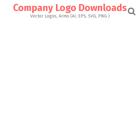
Skip
Company Logo Downloads
to
content
Vector Logos, Arms (AI, EPS, SVG, PNG )