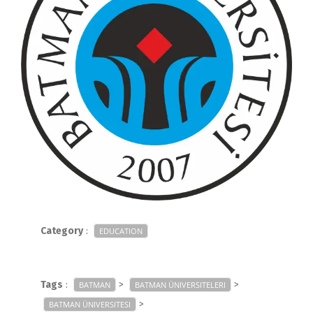
Category
:
EDUCATION
Tags
:
>
>
BATMAN
BATMAN ÜNIVERSITELERI
>
BATMAN ÜNIVERSITESI